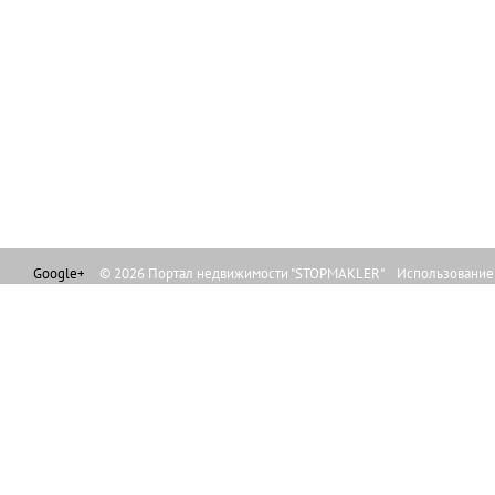
Google+
© 2026 Портал недвижимости "STOPMAKLER" Использование л