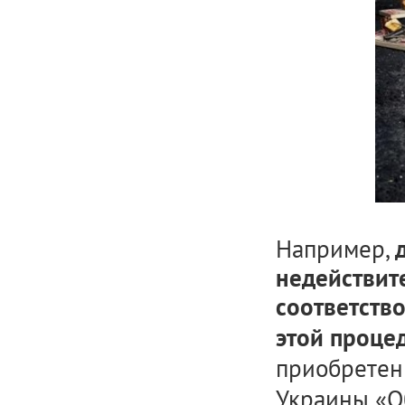
Например,
недействит
соответств
этой проце
приобретенн
Украины «Об