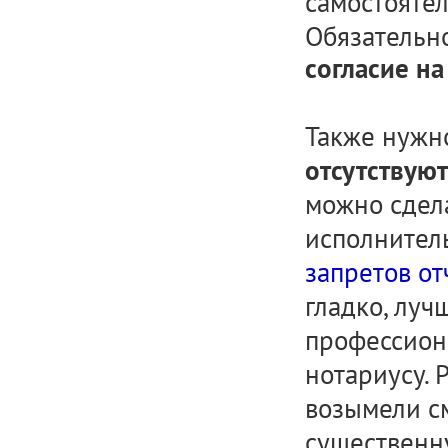
самостоятел
Обязательн
согласие н
Также нуж
отсутствую
можно сдела
исполнитель
запретов о
гладко, луч
профессион
нотариусу. 
возымели см
существенну