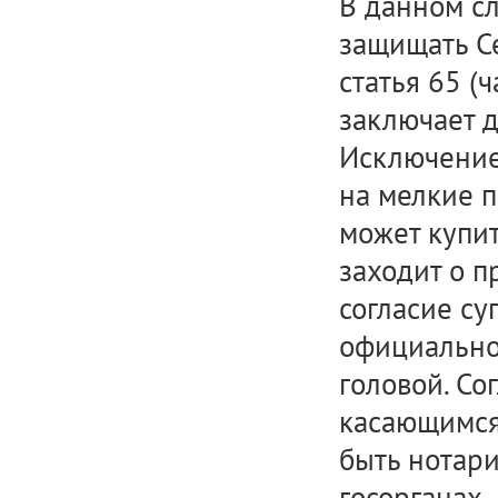
В данном сл
защищать С
статья 65 (ч
заключает д
Исключение
на мелкие п
может купит
заходит о 
согласие су
официальное
головой. Со
касающимся
быть нотари
госорганах.