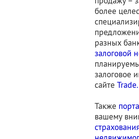
продажу – з
более целес
специализи
предложени
разных бан
залоговой 
планируемых
залоговое 
сайте
Trade.
Также
порта
вашему вн
страхования
недвижимо