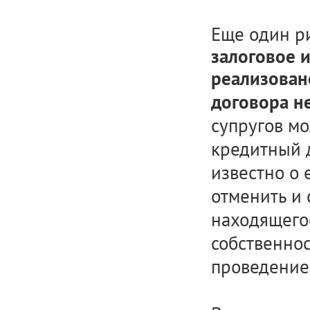
Еще один ри
залоговое 
реализовано
договора н
супругов м
кредитный д
известно о 
отменить и 
находящегос
собственнос
проведение