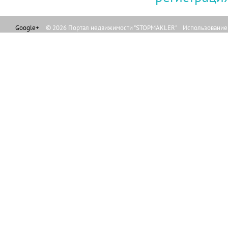
Google+
© 2026 Портал недвижимости "STOPMAKLER" Использование л