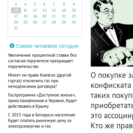
3
4
5
6
7
8
9
10
11
12
13
14
15
16
17
18
19
20
21
22
23
24
25
26
27
28
29
30
31
Самое читаемое сегодня
Увеличение процентной ставки без
согласия поручителя прекращает
поручительство
О покупке з
Имеет ли право Киевгаз (другой
горгаз) отключить газ при
конфиската 
неподписании договора?
таких покупк
Госпрограмма «Доступное жилье»,
приостановленная в Украине, будет
приобретать
действовать в Крыму
это ассоции
С 2015 года в Беларуси население
будет платить рыночную цену за
Кто же прав
электроэнергию и газ