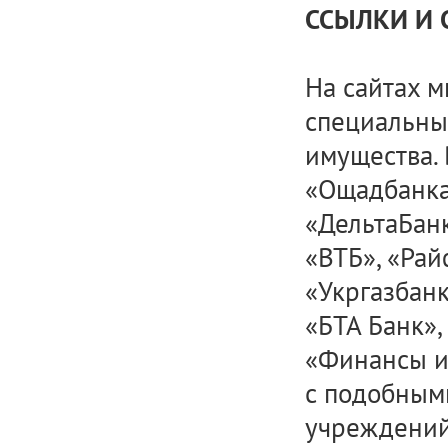
ССЫЛКИ И 
На сайтах 
специальны
имущества. 
«Ощадбанка»
«ДельтаБанк
«ВТБ», «Рай
«Укргазбанк
«БТА Банк»,
«Финансы и 
с подобным
учреждений