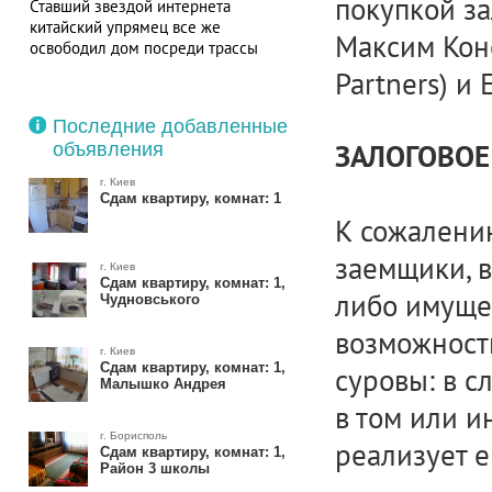
покупкой за
Ставший звездой интернета
китайский упрямец все же
Максим Кон
освободил дом посреди трассы
Partners) и
Последние добавленные
объявления
ЗАЛОГОВОЕ
г. Киев
Сдам квартиру, комнат: 1
К сожалению
заемщики, в
г. Киев
Сдам квартиру, комнат: 1,
либо имуще
Чудновського
возможности
г. Киев
Сдам квартиру, комнат: 1,
суровы: в с
Малышко Андрея
в том или и
г. Борисполь
реализует е
Сдам квартиру, комнат: 1,
Район 3 школы