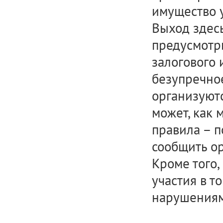
имущество у
Выход здесь
предусмотри
залогового 
безупречно
организуют
может, как 
правила – п
сообщить ор
Кроме того,
участия в т
нарушениям