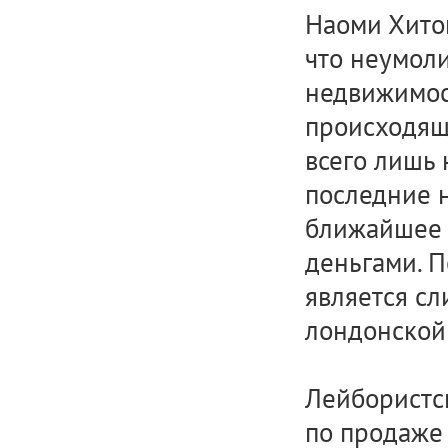
Наоми Хитон
что неумол
недвижимост
происходящи
всего лишь 
последние н
ближайшее 
деньгами. П
является с
лондонской 
Лейбористс
по продаже