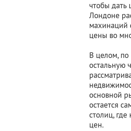
чтобы дать 
Лондоне рас
махинаций 
цены во мно
В целом, п
остальную ч
рассматрива
недвижимос
основной р
остается са
столиц, где
цен.