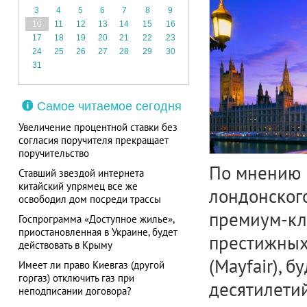
3
4
5
6
7
8
9
10
11
12
13
14
15
16
17
18
19
20
21
22
23
24
25
26
27
28
29
30
31
Самое читаемое сегодня
Увеличение процентной ставки без
согласия поручителя прекращает
поручительство
По мнению
Ставший звездой интернета
китайский упрямец все же
лондонског
освободил дом посреди трассы
премиум-кл
Госпрограмма «Доступное жилье»,
приостановленная в Украине, будет
престижных
действовать в Крыму
(Mayfair), 
Имеет ли право Киевгаз (другой
горгаз) отключить газ при
десятилетий
неподписании договора?