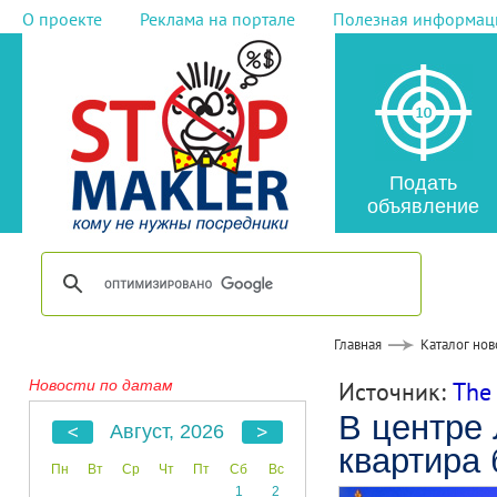
О проекте
Реклама на портале
Полезная информац
Подать
объявление
Главная
Каталог нов
Новости по датам
Источник:
The
В центре 
Август, 2026
квартира 
Пн
Вт
Ср
Чт
Пт
Сб
Вс
1
2