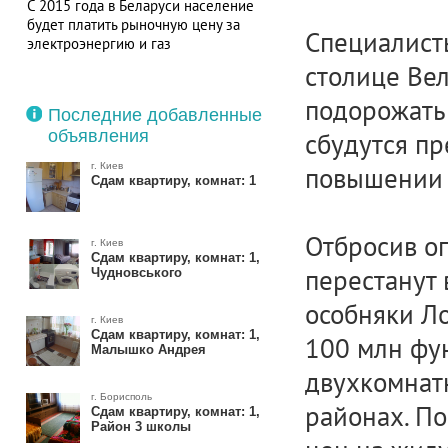
С 2015 года в Беларуси население
будет платить рыночную цену за
Специалисты
электроэнергию и газ
столице Ве
подорожать 
Последние добавленные
объявления
сбудутся п
г. Киев
повышении 
Сдам квартиру, комнат: 1
Отбросив оп
г. Киев
Сдам квартиру, комнат: 1,
перестанут
Чудновського
особняки Ло
г. Киев
Сдам квартиру, комнат: 1,
100 млн фун
Малышко Андрея
двухкомнат
г. Борисполь
районах. П
Сдам квартиру, комнат: 1,
Район 3 школы