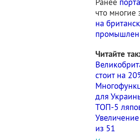
Ранее
порта
что многие
на британс
промышленн
Читайте так
Великобрита
стоит на 2
Многофункц
для Украин
ТОП-5 ляпов
Увеличение 
из 51