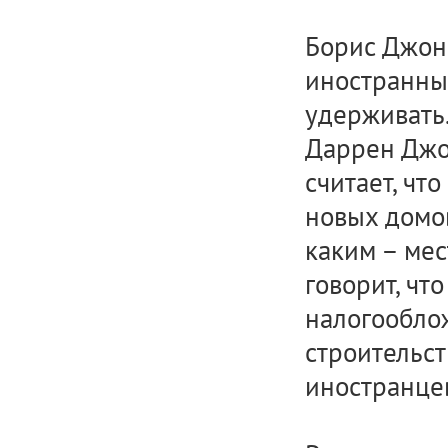
Борис Джонс
иностранны
удерживать
Даррен Джон
считает, чт
новых домо
каким – ме
говорит, чт
налогообло
строительст
иностранцев