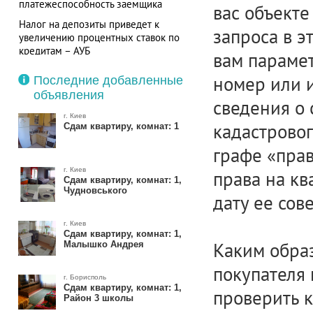
платежеспособность заемщика
вас объект
Налог на депозиты приведет к
запроса в э
увеличению процентных ставок по
кредитам – АУБ
вам параме
номер или 
Последние добавленные
объявления
сведения о 
г. Киев
кадастровог
Сдам квартиру, комнат: 1
графе «прав
г. Киев
права на кв
Сдам квартиру, комнат: 1,
Чудновського
дату ее сов
г. Киев
Сдам квартиру, комнат: 1,
Каким обра
Малышко Андрея
покупателя
г. Борисполь
Сдам квартиру, комнат: 1,
проверить 
Район 3 школы