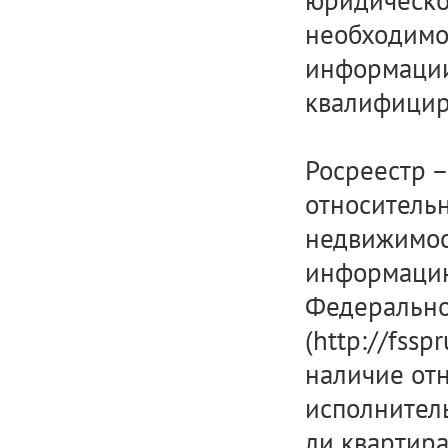
юридическо
необходимо 
информации
квалифицир
Росреестр 
относитель
недвижимос
информацию
Федерально
(http://fssp
наличие от
исполнитель
ли квартир