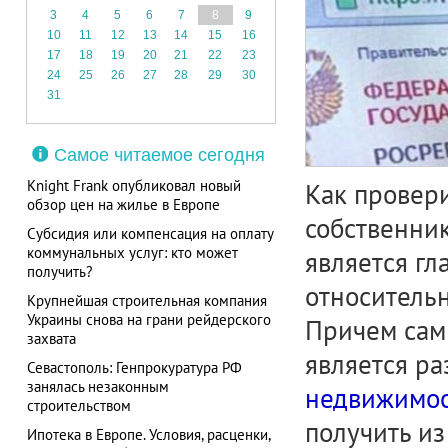
3
4
5
6
7
8
9
10
11
12
13
14
15
16
17
18
19
20
21
22
23
24
25
26
27
28
29
30
31
Самое читаемое сегодня
Knight Frank опубликовал новый
Как провери
обзор цен на жилье в Европе
собственник
Субсидия или компенсация на оплату
коммунальных услуг: кто может
является г
получить?
относитель
Крупнейшая строительная компания
Украины снова на грани рейдерского
Причем сам
захвата
является р
Севастополь: Генпрокуратура РФ
занялась незаконным
недвижимос
строительством
получить и
Ипотека в Европе. Условия, расценки,