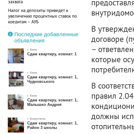
предоставля
захвата
Налог на депозиты приведет к
внутридомо
увеличению процентных ставок по
кредитам – АУБ
В утвержде
Последние добавленные
договоре (п
объявления
– ответвлен
г. Киев
Сдам квартиру, комнат: 1
которые осу
потребител
г. Киев
Сдам квартиру, комнат: 1,
Чудновського
В соответст
правил 2.04
г. Киев
Сдам квартиру, комнат: 1,
кондициони
Малышко Андрея
должны исп
г. Борисполь
Сдам квартиру, комнат: 1,
отопительны
Район 3 школы