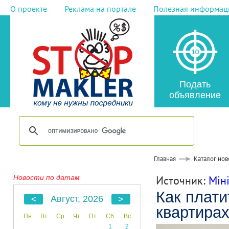
О проекте
Реклама на портале
Полезная информац
Подать
объявление
Главная
Каталог нов
Новости по датам
Источник:
Мiн
Как плати
Август, 2026
квартира
Пн
Вт
Ср
Чт
Пт
Сб
Вс
1
2