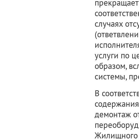
прекращаетс
соответстве
случаях отс
(ответвлени
исполнител
услуги по ц
образом, вс
системы, пр
В соответст
содержания
демонтаж о
переоборудо
Жилищного 