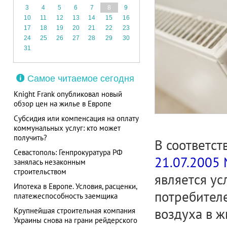
3
4
5
6
7
8
9
10
11
12
13
14
15
16
17
18
19
20
21
22
23
24
25
26
27
28
29
30
31
Самое читаемое сегодня
Knight Frank опубликовал новый
обзор цен на жилье в Европе
Субсидия или компенсация на оплату
коммунальных услуг: кто может
получить?
В соответст
Севастополь: Генпрокуратура РФ
21.07.2005
занялась незаконным
строительством
является ус
Ипотека в Европе. Условия, расценки,
потребител
платежеспособность заемщика
воздуха в 
Крупнейшая строительная компания
Украины снова на грани рейдерского