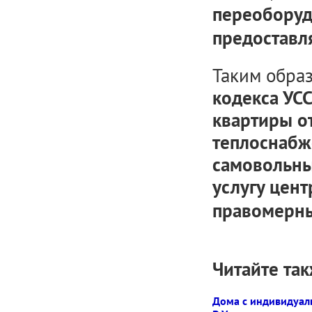
переоборуд
предоставл
Таким обра
кодекса УС
квартиры о
теплоснабже
самовольны
услугу цент
правомерн
Читайте так
Дома с индивидуал