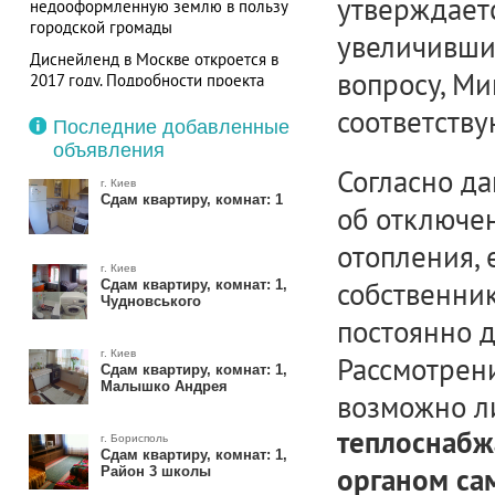
утверждаетс
недооформленную землю в пользу
городской громады
увеличивши
Диснейленд в Москве откроется в
вопросу, М
2017 году. Подробности проекта
соответств
Последние добавленные
объявления
Согласно д
г. Киев
Сдам квартиру, комнат: 1
об отключен
отопления, 
г. Киев
собственник
Сдам квартиру, комнат: 1,
Чудновського
постоянно 
г. Киев
Рассмотрен
Сдам квартиру, комнат: 1,
Малышко Андрея
возможно л
теплоснабж
г. Борисполь
Сдам квартиру, комнат: 1,
Район 3 школы
органом са