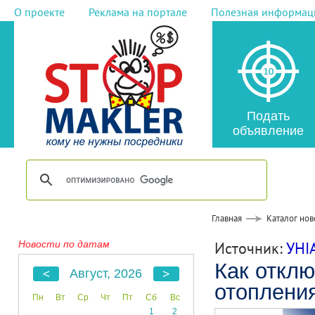
О проекте
Реклама на портале
Полезная информац
Подать
объявление
Главная
Каталог нов
Новости по датам
Источник:
УНI
Как отклю
Август, 2026
отоплени
Пн
Вт
Ср
Чт
Пт
Сб
Вс
1
2