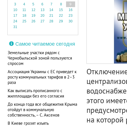
3
4
5
6
7
8
9
10
11
12
13
14
15
16
17
18
19
20
21
22
23
24
25
26
27
28
29
30
31
Самое читаемое сегодня
Земельные участки рядом с
Чернобыльской зоной пользуются
спросом
Отключение
Ассоциация Украины с ЕС приведет к
росту коммунальных тарифов в 2–3
централизов
раза
водоснабжен
Как выписать прописанного с
жилплощади без его согласия
этого имеет
До конца года все общежития Крыма
предусмотр
отойдут в коммунальную
собственность, – С. Аксенов
на которой 
В Киеве грозят изъять