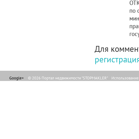
ОТ
по 
мин
пра
гос
Для коммен
регистраци
Google+
© 2026 Портал недвижимости "STOPMAKLER" Использование л