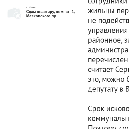
сотрудники 
жильцы пере
г. Киев
Сдам квартиру, комнат: 1,
Маяковского пр.
не подейств
управления 
районное, з
администрац
перечисленн
считает Сер
это, можно 
депутату в 
Срок исково
коммунальны
Поэтому, со