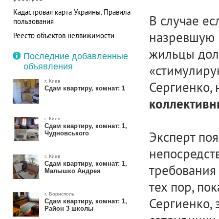
Кадастровая карта Украины. Правила
В случае ес
пользования
назревшую 
Реестр объектов недвижимости
Республики Молдова теперь
жильцы дол
доступен в режиме онлайн
Последние добавленные
объявления
«стимулиру
г. Киев
Сергиенко,
Сдам квартиру, комнат: 1
коллектив
г. Киев
Сдам квартиру, комнат: 1,
Эксперт поя
Чудновського
непосредст
г. Киев
Сдам квартиру, комнат: 1,
требования
Малышко Андрея
тех пор, по
г. Борисполь
Сергиенко, 
Сдам квартиру, комнат: 1,
Район 3 школы