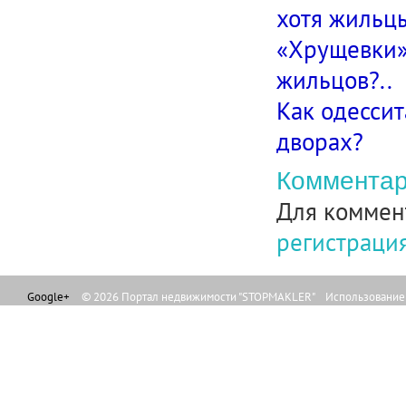
хотя жильцы
«Хрущевки» 
жильцов?..
Как одессит
дворах?
Комментар
Для коммен
регистраци
Google+
© 2026 Портал недвижимости "STOPMAKLER" Использование л