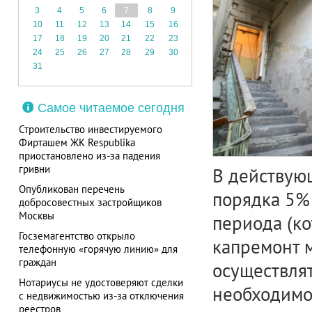
3
4
5
6
7
8
9
10
11
12
13
14
15
16
17
18
19
20
21
22
23
24
25
26
27
28
29
30
31
Самое читаемое сегодня
Строительство инвестируемого
Фирташем ЖК Respublika
приостановлено из-за падения
гривни
В действую
Опубликован перечень
порядка 5% 
добросовестных застройщиков
Москвы
периода (ко
Госземагентство открыло
капремонт 
телефонную «горячую линию» для
граждан
осуществлят
Нотариусы не удостоверяют сделки
необходимо
с недвижимостью из-за отключения
реестров