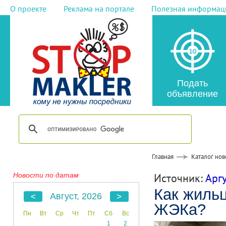
О проекте
Реклама на портале
Полезная информац
Подать
объявление
Главная
Каталог нов
Новости по датам
Источник:
Арг
Как жиль
Август, 2026
ЖЭКа?
Пн
Вт
Ср
Чт
Пт
Сб
Вс
1
2