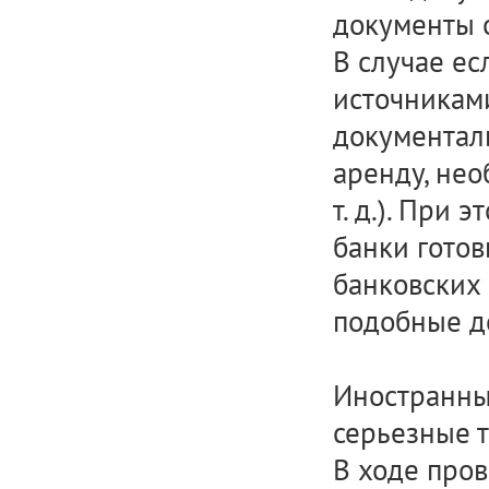
документы о
В случае е
источникам
документаль
аренду, не
т. д.). При 
банки гото
банковских 
подобные д
Иностранны
серьезные 
В ходе пров