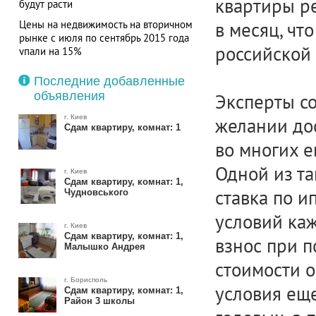
квартиры р
будут расти
Цены на недвижимость на вторичном
в месяц, чт
рынке с июля по сентябрь 2015 года
российской
упали на 15%
Последние добавленные
объявления
Эксперты со
г. Киев
желании до
Сдам квартиру, комнат: 1
во многих е
Одной из та
г. Киев
Сдам квартиру, комнат: 1,
ставка по и
Чудновського
условий ка
г. Киев
Сдам квартиру, комнат: 1,
взнос при 
Малышко Андрея
стоимости о
г. Борисполь
условия еще
Сдам квартиру, комнат: 1,
Район 3 школы