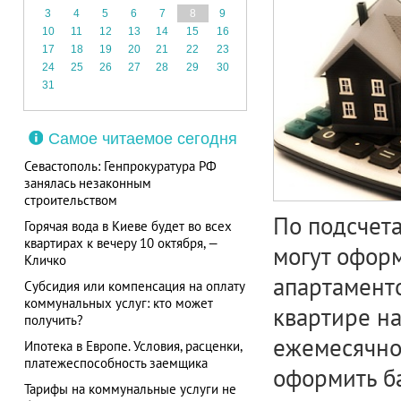
3
4
5
6
7
8
9
10
11
12
13
14
15
16
17
18
19
20
21
22
23
24
25
26
27
28
29
30
31
Самое читаемое сегодня
Севастополь: Генпрокуратура РФ
занялась незаконным
строительством
По подсчета
Горячая вода в Киеве будет во всех
квартирах к вечеру 10 октября, —
могут оформ
Кличко
апартамент
Субсидия или компенсация на оплату
коммунальных услуг: кто может
квартире на
получить?
ежемесячно
Ипотека в Европе. Условия, расценки,
платежеспособность заемщика
оформить б
Тарифы на коммунальные услуги не