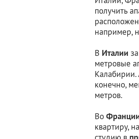
Италии, Фра
получить ап
расположен
например, н
В
за
Италии
метровые а
Калабирии. 
конечно, м
метров.
Во
Франци
квартиру, н
студию в
пр