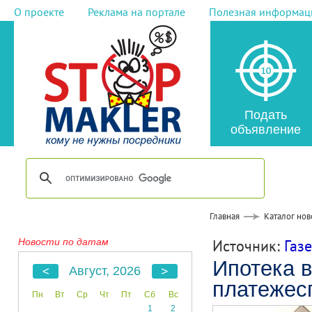
О проекте
Реклама на портале
Полезная информац
Подать
объявление
Главная
Каталог нов
Новости по датам
Источник:
Газ
Ипотека в
Август, 2026
платежес
Пн
Вт
Ср
Чт
Пт
Сб
Вс
1
2