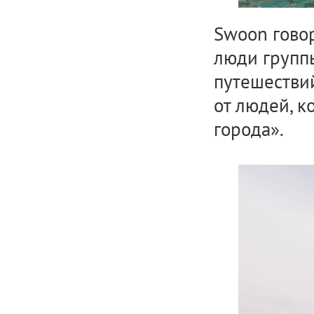
Swoon говор
люди групп
путешестви
от людей, к
города».