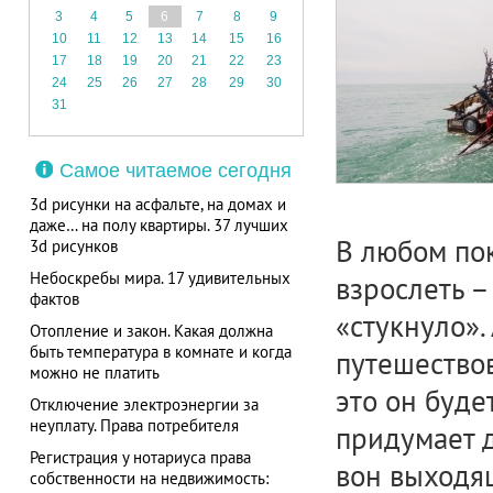
3
4
5
6
7
8
9
10
11
12
13
14
15
16
17
18
19
20
21
22
23
24
25
26
27
28
29
30
31
Самое читаемое сегодня
3d рисунки на асфальте, на домах и
даже… на полу квартиры. 37 лучших
В любом по
3d рисунков
Небоскребы мира. 17 удивительных
взрослеть –
фактов
«стукнуло».
Отопление и закон. Какая должна
быть температура в комнате и когда
путешествов
можно не платить
это он буде
Отключение электроэнергии за
неуплату. Права потребителя
придумает д
Регистрация у нотариуса права
вон выходя
собственности на недвижимость: