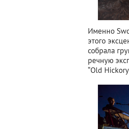
Именно Swo
этого эксц
собрала гру
речную экспе
“Old Hickory