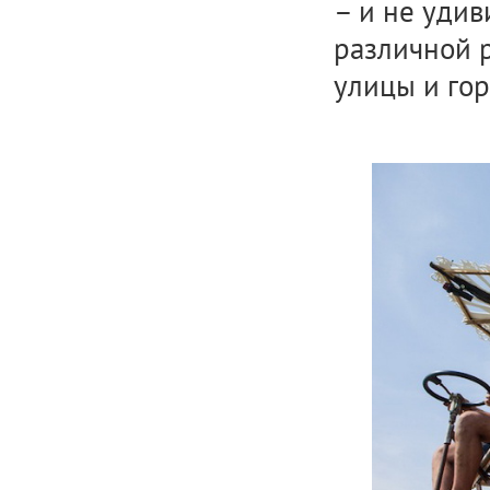
– и не удив
различной 
улицы и го