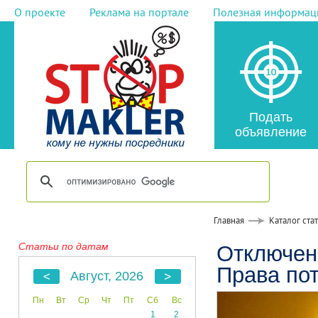
О проекте
Реклама на портале
Полезная информац
Подать
объявление
Главная
Каталог ста
Статьи по датам
Отключени
Права по
Август, 2026
Пн
Вт
Ср
Чт
Пт
Сб
Вс
1
2