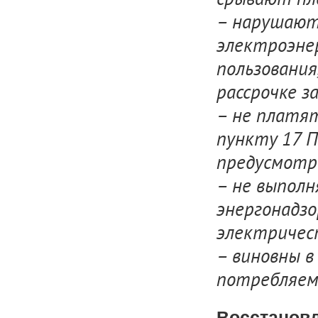
срывают пл
– нарушают
электроэнер
пользования
рассрочке з
– не платят
пункту 17 П
предусмотр
– не выполн
энергонадз
электричес
– виновны в
потребляем
Восстанов