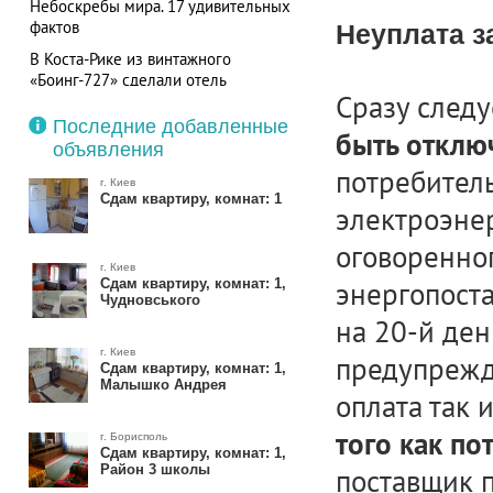
Небоскребы мира. 17 удивительных
фактов
Неуплата з
В Коста-Рике из винтажного
«Боинг-727» сделали отель
Сразу следу
Последние добавленные
быть отклю
объявления
потребител
г. Киев
Сдам квартиру, комнат: 1
электроэне
оговоренног
г. Киев
Сдам квартиру, комнат: 1,
энергопоста
Чудновського
на 20-й ден
г. Киев
предупрежд
Сдам квартиру, комнат: 1,
Малышко Андрея
оплата так 
того как п
г. Борисполь
Сдам квартиру, комнат: 1,
Район 3 школы
поставщик п