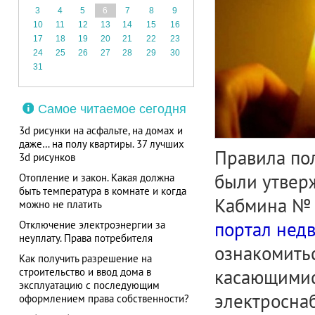
3
4
5
6
7
8
9
10
11
12
13
14
15
16
17
18
19
20
21
22
23
24
25
26
27
28
29
30
31
Самое читаемое сегодня
3d рисунки на асфальте, на домах и
даже… на полу квартиры. 37 лучших
Правила по
3d рисунков
были утвер
Отопление и закон. Какая должна
быть температура в комнате и когда
Кабмина № 1
можно не платить
портал нед
Отключение электроэнергии за
неуплату. Права потребителя
ознакомитьс
Как получить разрешение на
строительство и ввод дома в
касающимис
эксплуатацию с последующим
электросна
оформлением права собственности?