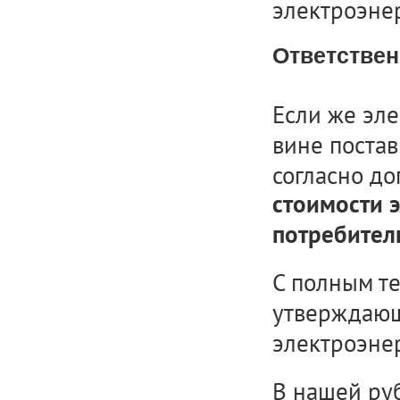
электроэне
Ответствен
Если же эл
вине постав
согласно д
стоимости 
потребите
С полным т
утверждающ
электроэне
В нашей ру