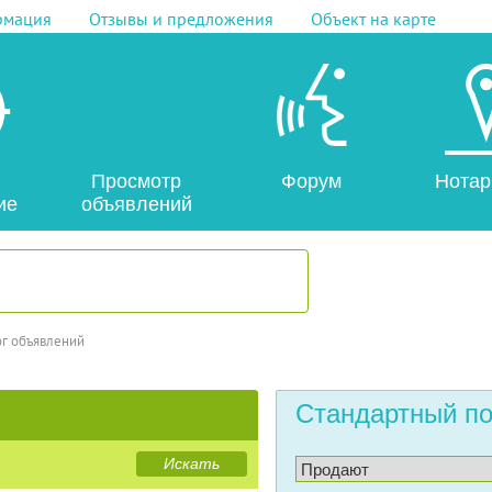
рмация
Отзывы и предложения
Объект на карте
Просмотр
Форум
Нотар
ие
объявлений
ог объявлений
Стандартный по