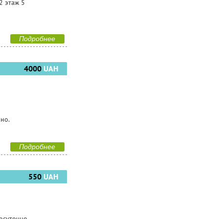
2 этаж 5
Подробнее
4000
UAH
чно.
Подробнее
550
UAH
осуточно.