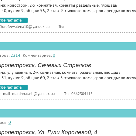
ома: новострой, 2-х комнатная, комнаты раздельные, площадь
 40, кухня: 9, общая: 56, 2 этаж 9 этажного дома, срок аренды: помеся
спечатать
Dorofeevalena10@yandex.ua
Тел:
тров:
2214
Комментариев:
0
пропетровск, Сечевых Стрелков
ома: улучшенный, 2-х комнатная, комнаты раздельные, площадь
 51, кухня: 9, общая: 60, 2 этаж 5 этажного дома, срок аренды: помеся
спечатать
e-mail:
martinnatash@yandex.ua
Тел: 0662304118
иев:
0
ропетровск, Ул. Гули Королевой, 4