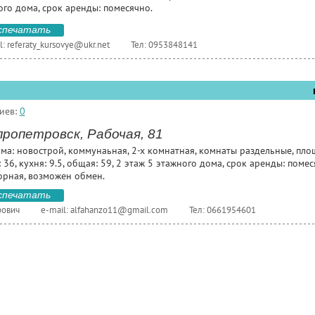
ого дома, срок аренды: помесячно.
спечатать
l:
referaty_kursovye@ukr.net
Тел: 0953848141
иев:
0
ропетровск, Рабочая, 81
ома: новострой, коммунаьная, 2-х комнатная, комнаты раздельные, пл
 36, кухня: 9.5, общая: 59, 2 этаж 5 этажного дома, срок аренды: помес
орная, возможен обмен.
спечатать
рович
e-mail:
alfahanzo11@gmail.com
Тел: 0661954601