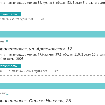
мнатная, площадь жилая: 32, кухня: 6, общая: 52, 5 этаж 5 этажного до
спечатать
:
380972310217@ukr.net
Тел:
иев:
0
ропетровск, ул. Артековская, 12
мнатная, площадь жилая: 49.6, кухня: 39.1, общая: 110, 2 этаж 10 этаж
ойки дома: 2003.
спечатать
на
e-mail:
0676330712@ukr.net
Тел:
иев:
0
ропетровск, Сергея Нигояна, 25