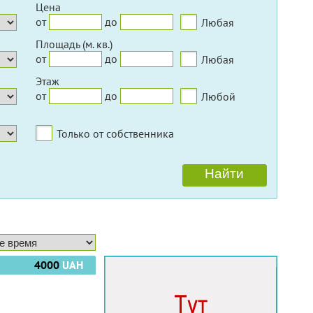
Цена
от
до
Любая
Площадь (м. кв.)
от
до
Любая
Этаж
от
до
Любой
Только от собственника
4000
UAH