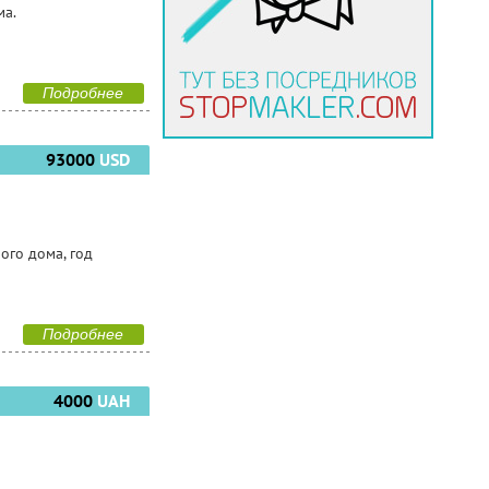
ма.
Подробнее
93000
USD
ного дома, год
Подробнее
4000
UAH