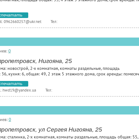
спечатать
l:
0962660257@ukr.net
Тел:
иев:
0
ропетровск, Нигояна, 25
ома: новострой, 2-х комнатная, комнаты раздельные, площадь
 36, кухня: 6, общая: 49, 2 этаж 5 этажного дома, срок аренды: помеся
спечатать
l:
hwd19@yandex.ua
Тел:
иев:
0
ропетровск, ул Сергея Нигояна, 25
ма: сталинка, 2-х комнатная, комнаты раздельные, площадь общая: 55,