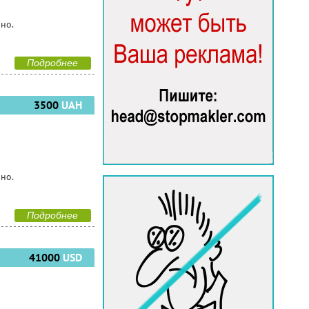
чно.
Подробнее
3500
UAH
чно.
Подробнее
41000
USD