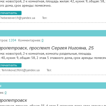
ма: новострой, 2-х комнатная, площадь жилая: 42, кухня: 9, общая: 58, 
ого дома, срок аренды: помесячно.
спечатать
Thebestever19@yandex.ua
Тел:
тров:
1204
Комментариев:
0
пропетровск, проспект Сергея Нигояна, 25
ома: новострой, 2-х комнатная, комнаты раздельные, площадь
 40, кухня: 9, общая: 58, 2 этаж 5 этажного дома, срок аренды: помеся
спечатать
:
Temnikova19tmt@yandex.ua
Тел:
ы
ев:
0
пропетровск
омнатная, площадь общая: 35, 4 этаж 5 этажного дома, срок аренды: п