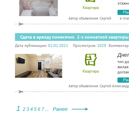
этажн
Квартира
Ра
Автор объявления: Сергей
e-mai
Сдача в аренду помесячно 2-х комнатной квартиры
Дата публикации:
02.02.2021
Просмотров:
1020
Комментар
Днеп
тип д
жилая:
Квартира
догов
Ра
Автор объявления: Сергей Александ
1
Ранее
2
3
4
5
6
7
...