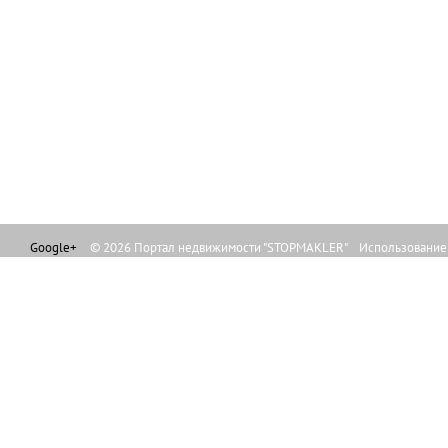
Google+
© 2026 Портал недвижимости "STOPMAKLER" Использование л