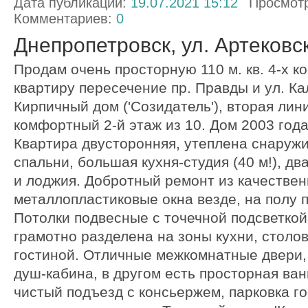
Дата публикации:
19.07.2021 15:12
Просмот
Комментариев:
0
Днепропетровск, ул. Артековск
Продам очень просторную 110 м. кв. 4-х к
квартиру пересечение пр. Правды и ул. Ка
Кирпичный дом ('Созидатель'), вторая лин
комфортный 2-й этаж из 10. Дом 2003 года
Квартира двусторонняя, утеплена снаружи
спальни, большая кухня-студия (40 м!), дв
и лоджия. Добротный ремонт из качестве
металлопластиковые окна везде, на полу п
Потолки подвесные с точечной подсветкой
грамотно разделена на зоны кухни, столов
гостиной. Отличные межкомнатные двери,
душ-кабина, в другом есть просторная ва
чистый подъезд с консьержем, парковка го