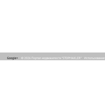
Google+
© 2026 Портал недвижимости "STOPMAKLER" Использование л