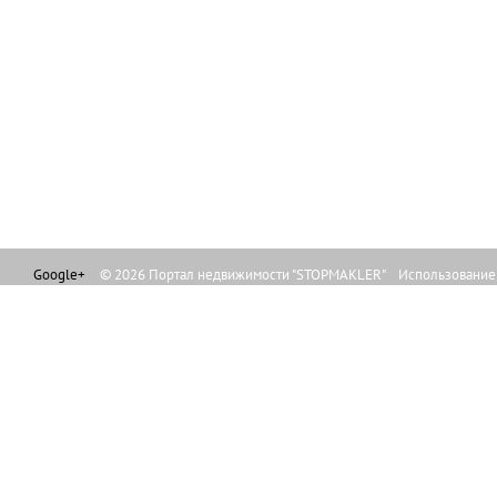
Google+
© 2026 Портал недвижимости "STOPMAKLER" Использование л