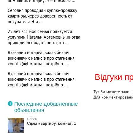
помощник нотариуса — пожилая ...
Сегодня проводили куплю-продажу
квартиры, через доверенность от
покупателя. Эта ...
25 лет вся моя семья пользуется
услугами Натальи Артемовны,иногда
приходилось ждать,но то,что ...
Вказаний нотаріус видав безліч
виконавчих написів про стягнення
коштів (які можна і потрібно ...
Вказаний нотаріус видав безліч
Відгуки п
виконавчих написів про стягнення
коштів (які можна і потрібно ...
Тут Ви можете залиши
Для комментирован
Последние добавленные
объявления
г. Киев
Сдам квартиру, комнат: 1