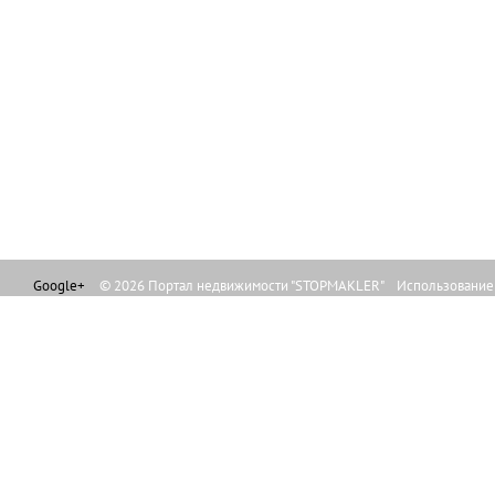
Google+
© 2026 Портал недвижимости "STOPMAKLER" Использование л