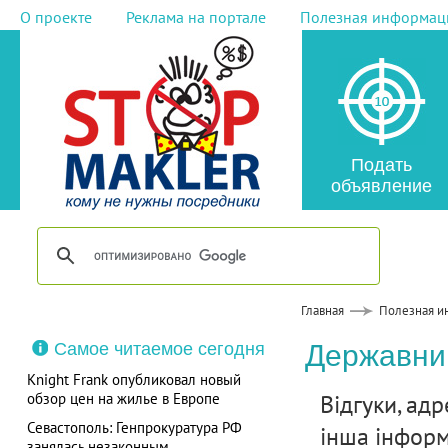
О проекте
Реклама на портале
Полезная информац
Подать
объявление
Главная
Полезная и
Самое читаемое сегодня
Державний
Knight Frank опубликовал новый
Відгуки, адр
обзор цен на жилье в Европе
Севастополь: Генпрокуратура РФ
інша інформ
занялась незаконным