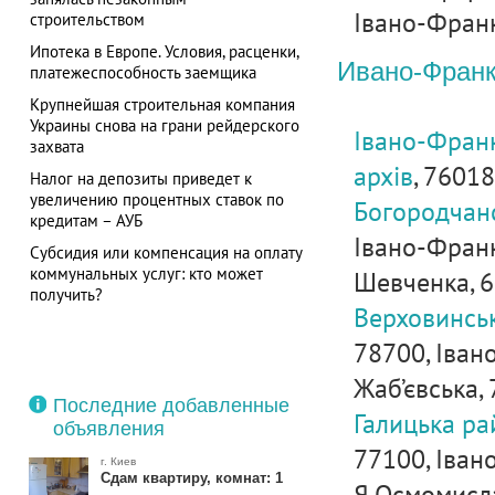
Івано-Франк
строительством
Ипотека в Европе. Условия, расценки,
Ивано-Франк
платежеспособность заемщика
Крупнейшая строительная компания
Украины снова на грани рейдерского
Івано-Фран
захвата
архів
, 76018
Налог на депозиты приведет к
увеличению процентных ставок по
Богородчанс
кредитам – АУБ
Івано-Франкі
Субсидия или компенсация на оплату
коммунальных услуг: кто может
Шевченка, 6
получить?
Верховинсь
78700, Івано
Жаб’євська, 
Последние добавленные
Галицька ра
объявления
77100, Івано
г. Киев
Сдам квартиру, комнат: 1
Я.Осмомисла