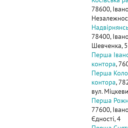
78600, Івано
Незалежност
Надвірнянсь
78400, Іван
Шевченка, 5
Перша Іван
контора
, 76
Перша Коло
контора
, 78
вул. Міцкеви
Перша Рожня
77600, Іван
Єдності, 4
Перша Снят