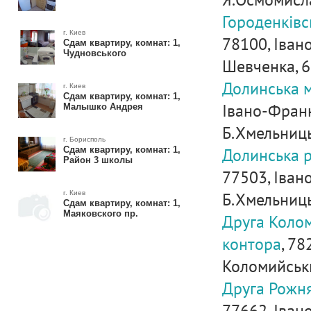
Городенківс
г. Киев
78100, Івано
Сдам квартиру, комнат: 1,
Чудновського
Шевченка, 6
Долинська м
г. Киев
Сдам квартиру, комнат: 1,
Івано-Франкі
Малышко Андрея
Б.Хмельниць
г. Борисполь
Долинська 
Сдам квартиру, комнат: 1,
Район 3 школы
77503, Івано
Б.Хмельниць
г. Киев
Сдам квартиру, комнат: 1,
Маяковского пр.
Друга Коло
контора
, 78
Коломийський
Друга Рожня
77662, Іван