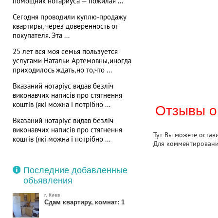
помощник нотариуса — пожилая ...
Сегодня проводили куплю-продажу
квартиры, через доверенность от
покупателя. Эта ...
25 лет вся моя семья пользуется
услугами Натальи Артемовны,иногда
приходилось ждать,но то,что ...
Вказаний нотаріус видав безліч
виконавчих написів про стягнення
коштів (які можна і потрібно ...
Отзывы о
Вказаний нотаріус видав безліч
виконавчих написів про стягнення
Тут Вы можете остав
коштів (які можна і потрібно ...
Для комментирован
Последние добавленные
объявления
г. Киев
Сдам квартиру, комнат: 1