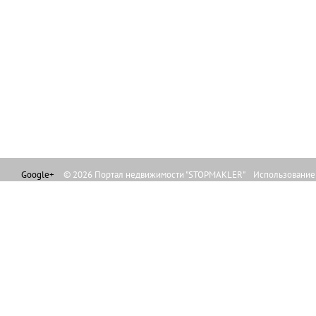
Google+
© 2026 Портал недвижимости "STOPMAKLER" Использование л