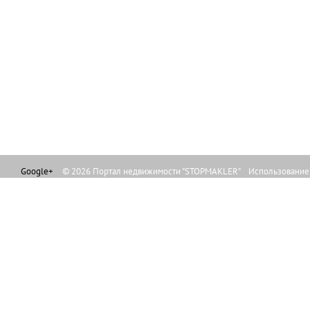
Google+
© 2026 Портал недвижимости "STOPMAKLER" Использование л