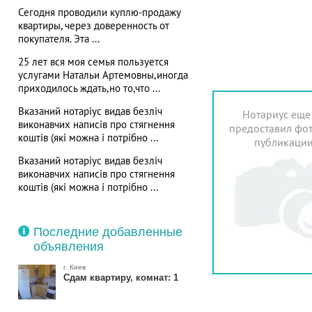
Сегодня проводили куплю-продажу
квартиры, через доверенность от
покупателя. Эта ...
25 лет вся моя семья пользуется
услугами Натальи Артемовны,иногда
приходилось ждать,но то,что ...
Вказаний нотаріус видав безліч
Нотариус еще
виконавчих написів про стягнення
предоставил фот
коштів (які можна і потрібно ...
публикаци
Вказаний нотаріус видав безліч
виконавчих написів про стягнення
коштів (які можна і потрібно ...
Последние добавленные
объявления
г. Киев
Сдам квартиру, комнат: 1