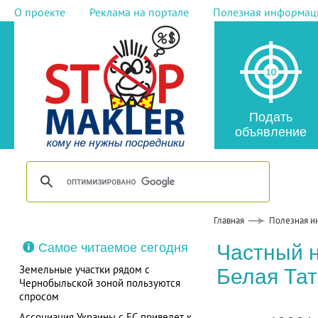
О проекте
Реклама на портале
Полезная информац
Подать
объявление
Главная
Полезная и
Самое читаемое сегодня
Частный 
Земельные участки рядом с
Белая Тат
Чернобыльской зоной пользуются
спросом
Ассоциация Украины с ЕС приведет к