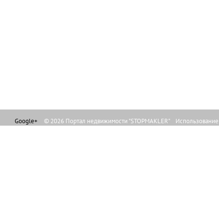
Google+
© 2026 Портал недвижимости "STOPMAKLER" Использование л