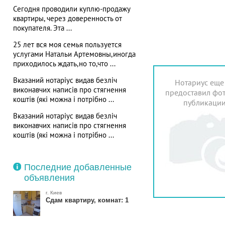
Сегодня проводили куплю-продажу
квартиры, через доверенность от
покупателя. Эта ...
25 лет вся моя семья пользуется
услугами Натальи Артемовны,иногда
приходилось ждать,но то,что ...
Вказаний нотаріус видав безліч
Нотариус еще
виконавчих написів про стягнення
предоставил фот
коштів (які можна і потрібно ...
публикаци
Вказаний нотаріус видав безліч
виконавчих написів про стягнення
коштів (які можна і потрібно ...
Последние добавленные
объявления
г. Киев
Сдам квартиру, комнат: 1