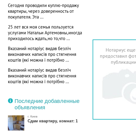
Сегодня проводили куплю-продажу
квартиры, через доверенность от
покупателя. Эта ...
25 лет вся моя семья пользуется
услугами Натальи Артемовны,иногда
приходилось ждать,но то,что ...
Вказаний нотаріус видав безліч
Нотариус еще
виконавчих написів про стягнення
предоставил фот
коштів (які можна і потрібно ...
публикаци
Вказаний нотаріус видав безліч
виконавчих написів про стягнення
коштів (які можна і потрібно ...
Последние добавленные
объявления
г. Киев
Сдам квартиру, комнат: 1