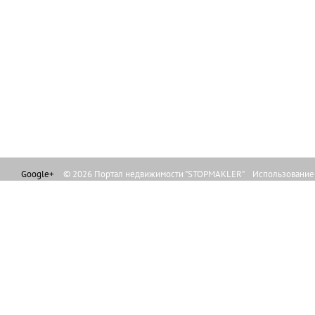
Google+
© 2026 Портал недвижимости "STOPMAKLER" Использование л