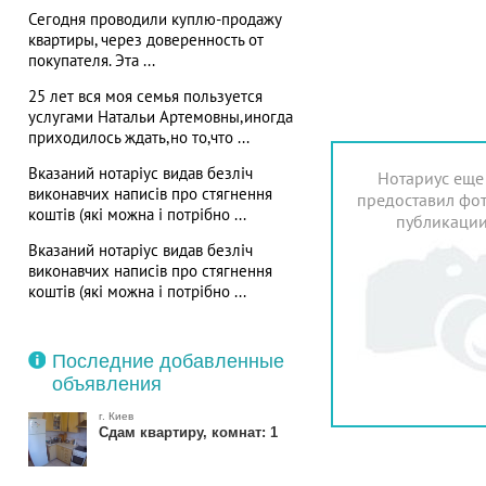
Сегодня проводили куплю-продажу
квартиры, через доверенность от
покупателя. Эта ...
25 лет вся моя семья пользуется
услугами Натальи Артемовны,иногда
приходилось ждать,но то,что ...
Вказаний нотаріус видав безліч
Нотариус еще
виконавчих написів про стягнення
предоставил фот
коштів (які можна і потрібно ...
публикаци
Вказаний нотаріус видав безліч
виконавчих написів про стягнення
коштів (які можна і потрібно ...
Последние добавленные
объявления
г. Киев
Сдам квартиру, комнат: 1