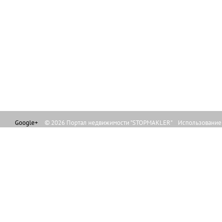
Google+
© 2026 Портал недвижимости "STOPMAKLER" Использование л