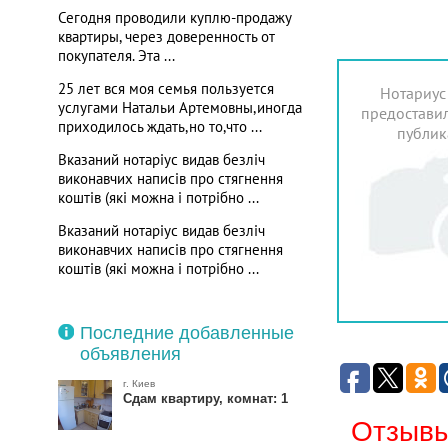
Сегодня проводили куплю-продажу
квартиры, через доверенность от
покупателя. Эта ...
25 лет вся моя семья пользуется
Нотариус
услугами Натальи Артемовны,иногда
предоставил
приходилось ждать,но то,что ...
публик
Вказаний нотаріус видав безліч
виконавчих написів про стягнення
коштів (які можна і потрібно ...
Вказаний нотаріус видав безліч
виконавчих написів про стягнення
коштів (які можна і потрібно ...
Последние добавленные
объявления
г. Киев
Сдам квартиру, комнат: 1
Отзывы