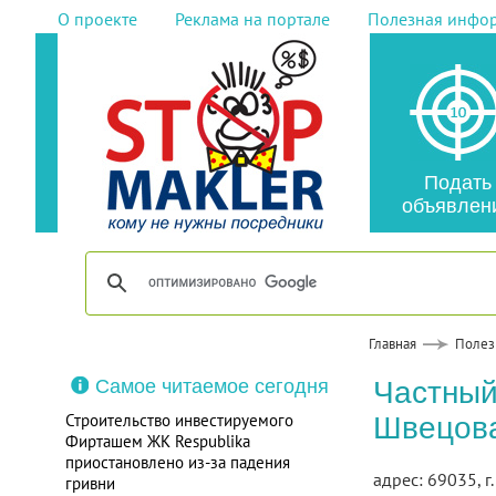
О проекте
Реклама на портале
Полезная инфо
Подать
объявлен
Главная
Полез
Самое читаемое сегодня
Частный
Строительство инвестируемого
Швецова
Фирташем ЖК Respublika
приостановлено из-за падения
адрес: 69035, г
гривни