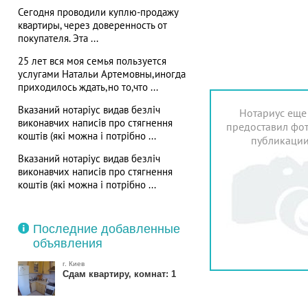
Сегодня проводили куплю-продажу
квартиры, через доверенность от
покупателя. Эта ...
25 лет вся моя семья пользуется
услугами Натальи Артемовны,иногда
приходилось ждать,но то,что ...
Вказаний нотаріус видав безліч
Нотариус еще
виконавчих написів про стягнення
предоставил фот
коштів (які можна і потрібно ...
публикаци
Вказаний нотаріус видав безліч
виконавчих написів про стягнення
коштів (які можна і потрібно ...
Последние добавленные
объявления
г. Киев
Сдам квартиру, комнат: 1