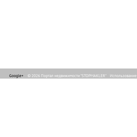
Google+
© 2026 Портал недвижимости "STOPMAKLER" Использование л