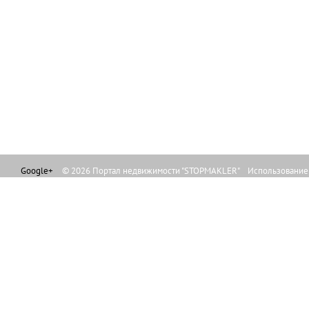
Google+
© 2026 Портал недвижимости "STOPMAKLER" Использование л