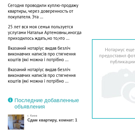
Сегодня проводили куплю-продажу
квартиры, через доверенность от
покупателя. Эта ...
25 лет вся моя семья пользуется
услугами Натальи Артемовны,иногда
приходилось ждать,но то,что ...
Вказаний нотаріус видав безліч
Нотариус еще
виконавчих написів про стягнення
предоставил фот
коштів (які можна і потрібно ...
публикаци
Вказаний нотаріус видав безліч
виконавчих написів про стягнення
коштів (які можна і потрібно ...
Последние добавленные
объявления
г. Киев
Сдам квартиру, комнат: 1