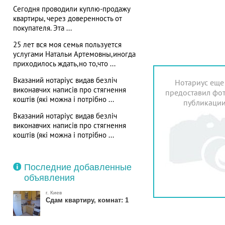
Сегодня проводили куплю-продажу
квартиры, через доверенность от
покупателя. Эта ...
25 лет вся моя семья пользуется
услугами Натальи Артемовны,иногда
приходилось ждать,но то,что ...
Вказаний нотаріус видав безліч
Нотариус еще
виконавчих написів про стягнення
предоставил фот
коштів (які можна і потрібно ...
публикаци
Вказаний нотаріус видав безліч
виконавчих написів про стягнення
коштів (які можна і потрібно ...
Последние добавленные
объявления
г. Киев
Сдам квартиру, комнат: 1