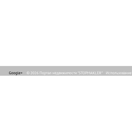
Google+
© 2026 Портал недвижимости "STOPMAKLER" Использование л