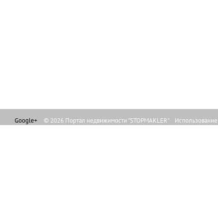
Google+
© 2026 Портал недвижимости "STOPMAKLER" Использование л