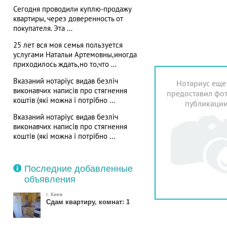
Сегодня проводили куплю-продажу
квартиры, через доверенность от
покупателя. Эта ...
25 лет вся моя семья пользуется
услугами Натальи Артемовны,иногда
приходилось ждать,но то,что ...
Вказаний нотаріус видав безліч
Нотариус еще
виконавчих написів про стягнення
предоставил фот
коштів (які можна і потрібно ...
публикаци
Вказаний нотаріус видав безліч
виконавчих написів про стягнення
коштів (які можна і потрібно ...
Последние добавленные
объявления
г. Киев
Сдам квартиру, комнат: 1