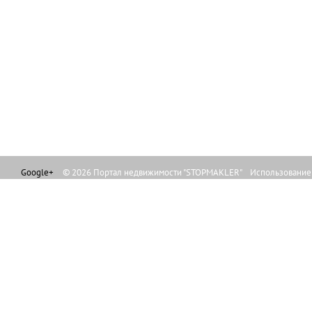
Google+
© 2026 Портал недвижимости "STOPMAKLER" Использование л