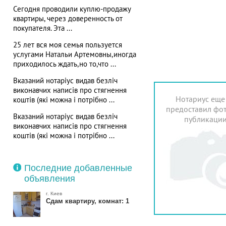
Сегодня проводили куплю-продажу
квартиры, через доверенность от
покупателя. Эта ...
25 лет вся моя семья пользуется
услугами Натальи Артемовны,иногда
приходилось ждать,но то,что ...
Вказаний нотаріус видав безліч
виконавчих написів про стягнення
Нотариус еще
коштів (які можна і потрібно ...
предоставил фот
Вказаний нотаріус видав безліч
публикаци
виконавчих написів про стягнення
коштів (які можна і потрібно ...
Последние добавленные
объявления
г. Киев
Сдам квартиру, комнат: 1