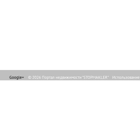
Google+
© 2026 Портал недвижимости "STOPMAKLER" Использование л