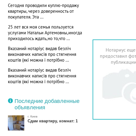
Сегодня проводили куплю-продажу
квартиры, через доверенность от
покупателя. Эта ...
25 лет вся моя семья пользуется
услугами Натальи Артемовны,иногда
приходилось ждать,но то,что ...
Вказаний нотаріус видав безліч
Нотариус еще
виконавчих написів про стягнення
предоставил фот
коштів (які можна і потрібно ...
публикаци
Вказаний нотаріус видав безліч
виконавчих написів про стягнення
коштів (які можна і потрібно ...
Последние добавленные
объявления
г. Киев
Сдам квартиру, комнат: 1