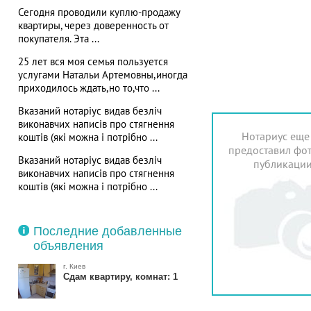
Сегодня проводили куплю-продажу
квартиры, через доверенность от
покупателя. Эта ...
25 лет вся моя семья пользуется
услугами Натальи Артемовны,иногда
приходилось ждать,но то,что ...
Вказаний нотаріус видав безліч
виконавчих написів про стягнення
Нотариус еще
коштів (які можна і потрібно ...
предоставил фот
Вказаний нотаріус видав безліч
публикаци
виконавчих написів про стягнення
коштів (які можна і потрібно ...
Последние добавленные
объявления
г. Киев
Сдам квартиру, комнат: 1