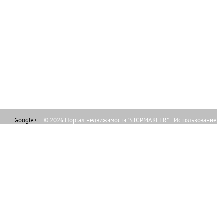
Google+
© 2026 Портал недвижимости "STOPMAKLER" Использование л