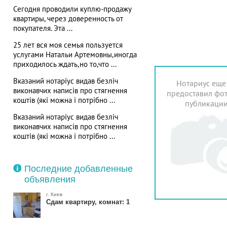
Сегодня проводили куплю-продажу
квартиры, через доверенность от
покупателя. Эта ...
25 лет вся моя семья пользуется
услугами Натальи Артемовны,иногда
приходилось ждать,но то,что ...
Вказаний нотаріус видав безліч
Нотариус еще
виконавчих написів про стягнення
предоставил фот
коштів (які можна і потрібно ...
публикаци
Вказаний нотаріус видав безліч
виконавчих написів про стягнення
коштів (які можна і потрібно ...
Последние добавленные
объявления
г. Киев
Сдам квартиру, комнат: 1