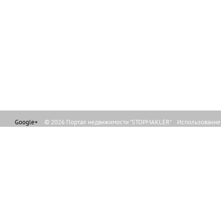
Google+
© 2026 Портал недвижимости "STOPMAKLER" Использование л