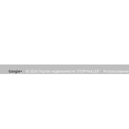
Google+
© 2026 Портал недвижимости "STOPMAKLER" Использование л