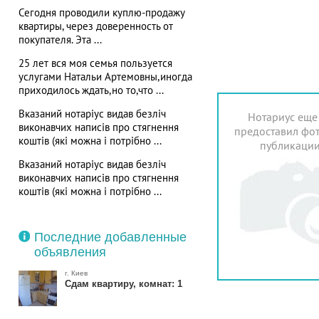
Сегодня проводили куплю-продажу
квартиры, через доверенность от
покупателя. Эта ...
25 лет вся моя семья пользуется
услугами Натальи Артемовны,иногда
приходилось ждать,но то,что ...
Вказаний нотаріус видав безліч
Нотариус еще
виконавчих написів про стягнення
предоставил фот
коштів (які можна і потрібно ...
публикаци
Вказаний нотаріус видав безліч
виконавчих написів про стягнення
коштів (які можна і потрібно ...
Последние добавленные
объявления
г. Киев
Сдам квартиру, комнат: 1