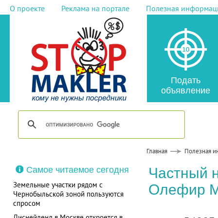
О проекте
Реклама на портале
Полезная информац
Подать
объявление
Главная
Полезная и
Самое читаемое сегодня
Частный 
Земельные участки рядом с
Олефир 
Чернобыльской зоной пользуются
спросом
Диснейленд в Москве откроется в