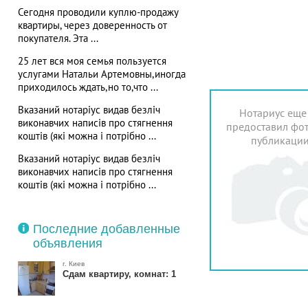
Сегодня проводили куплю-продажу
квартиры, через доверенность от
покупателя. Эта ...
25 лет вся моя семья пользуется
услугами Натальи Артемовны,иногда
приходилось ждать,но то,что ...
Вказаний нотаріус видав безліч
Нотариус еще
виконавчих написів про стягнення
предоставил фот
коштів (які можна і потрібно ...
публикаци
Вказаний нотаріус видав безліч
виконавчих написів про стягнення
коштів (які можна і потрібно ...
Последние добавленные
объявления
г. Киев
Сдам квартиру, комнат: 1