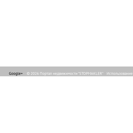
Google+
© 2026 Портал недвижимости "STOPMAKLER" Использование л