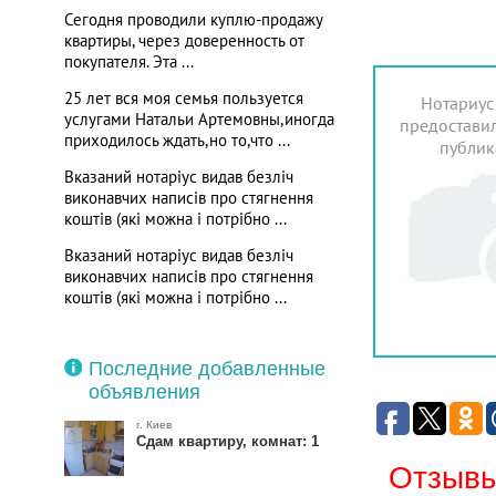
Сегодня проводили куплю-продажу
квартиры, через доверенность от
покупателя. Эта ...
25 лет вся моя семья пользуется
Нотариус
услугами Натальи Артемовны,иногда
предоставил
приходилось ждать,но то,что ...
публик
Вказаний нотаріус видав безліч
виконавчих написів про стягнення
коштів (які можна і потрібно ...
Вказаний нотаріус видав безліч
виконавчих написів про стягнення
коштів (які можна і потрібно ...
Последние добавленные
объявления
г. Киев
Сдам квартиру, комнат: 1
Отзывы