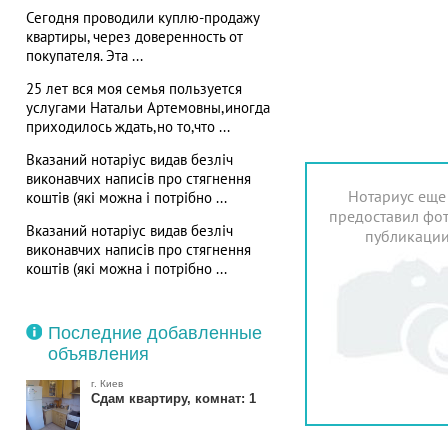
Сегодня проводили куплю-продажу
квартиры, через доверенность от
покупателя. Эта ...
25 лет вся моя семья пользуется
услугами Натальи Артемовны,иногда
приходилось ждать,но то,что ...
Вказаний нотаріус видав безліч
виконавчих написів про стягнення
Нотариус еще
коштів (які можна і потрібно ...
предоставил фот
Вказаний нотаріус видав безліч
публикаци
виконавчих написів про стягнення
коштів (які можна і потрібно ...
Последние добавленные
объявления
г. Киев
Сдам квартиру, комнат: 1