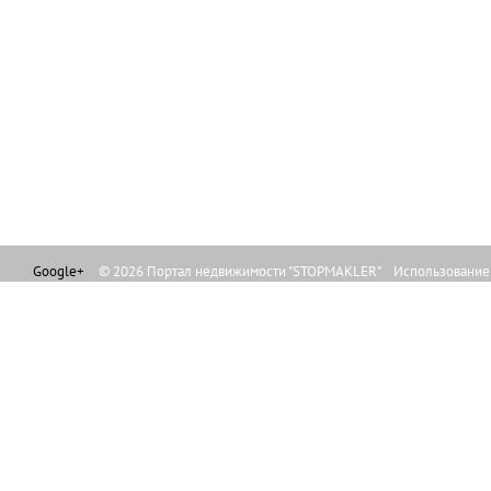
Google+
© 2026 Портал недвижимости "STOPMAKLER" Использование л