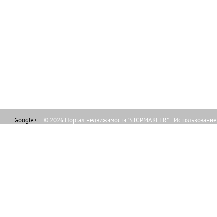
Google+
© 2026 Портал недвижимости "STOPMAKLER" Использование л