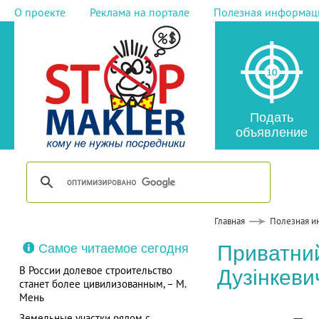
О проекте
Реклама на портале
Полезная информац
Подать
объявление
Главная
Полезная и
Самое читаемое сегодня
Приватний
В России долевое строительство
Дузінкеви
станет более цивилизованным, – М.
Мень
Земельные участки рядом с