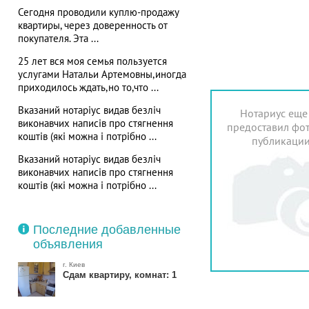
Сегодня проводили куплю-продажу
квартиры, через доверенность от
покупателя. Эта ...
25 лет вся моя семья пользуется
услугами Натальи Артемовны,иногда
приходилось ждать,но то,что ...
Вказаний нотаріус видав безліч
Нотариус еще
виконавчих написів про стягнення
предоставил фот
коштів (які можна і потрібно ...
публикаци
Вказаний нотаріус видав безліч
виконавчих написів про стягнення
коштів (які можна і потрібно ...
Последние добавленные
объявления
г. Киев
Сдам квартиру, комнат: 1