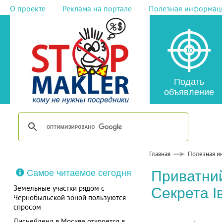
О проекте
Реклама на портале
Полезная информац
Подать
объявление
Главная
Полезная и
Самое читаемое сегодня
Приватний
Земельные участки рядом с
Секрета І
Чернобыльской зоной пользуются
спросом
Диснейленд в Москве откроется в