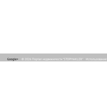
Google+
© 2026 Портал недвижимости "STOPMAKLER" Использование л