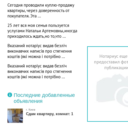
Сегодня проводили куплю-продажу
квартиры, через доверенность от
покупателя. Эта ...
25 лет вся моя семья пользуется
услугами Натальи Артемовны,иногда
приходилось ждать,но то,что ...
Вказаний нотаріус видав безліч
виконавчих написів про стягнення
Нотариус еще
коштів (які можна і потрібно ...
предоставил фот
Вказаний нотаріус видав безліч
публикаци
виконавчих написів про стягнення
коштів (які можна і потрібно ...
Последние добавленные
объявления
г. Киев
Сдам квартиру, комнат: 1