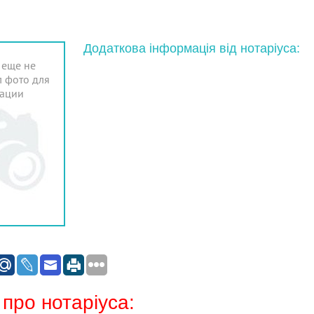
Додаткова інформація від нотаріуса:
 еще не
 фото для
ации
 про нотаріуса: