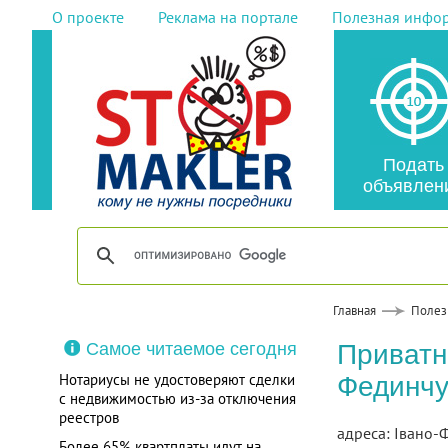
О проекте
Реклама на портале
Полезная инфо
Подать
объявлен
Главная
Полез
Самое читаемое сегодня
Приватн
Нотариусы не удостоверяют сделки
Фединчук
с недвижимостью из-за отключения
реестров
адреса: Івано-Ф
Более 65% квартплаты идут на