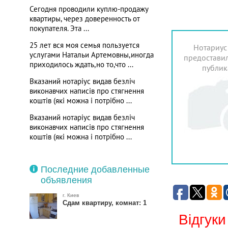
Сегодня проводили куплю-продажу
квартиры, через доверенность от
покупателя. Эта ...
25 лет вся моя семья пользуется
Нотариус
услугами Натальи Артемовны,иногда
предоставил
приходилось ждать,но то,что ...
публик
Вказаний нотаріус видав безліч
виконавчих написів про стягнення
коштів (які можна і потрібно ...
Вказаний нотаріус видав безліч
виконавчих написів про стягнення
коштів (які можна і потрібно ...
Последние добавленные
объявления
г. Киев
Сдам квартиру, комнат: 1
Відгуки