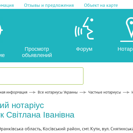
рмация
Отзывы и предложения
Объект на карте
Просмотр
Форум
Нотар
ие
объявлений
ная информация
Все нотариусы Украины
Частные нотариусы
ий нотаріус
 Світлана Іванівна
ранківська область, Косівський район, смт. Кути, вул. Снятинська