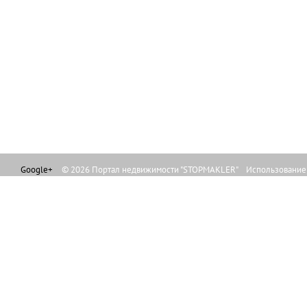
Google+
© 2026 Портал недвижимости "STOPMAKLER" Использование л