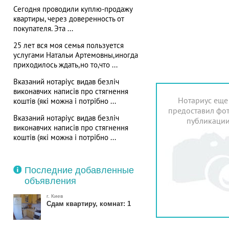
Сегодня проводили куплю-продажу
квартиры, через доверенность от
покупателя. Эта ...
25 лет вся моя семья пользуется
услугами Натальи Артемовны,иногда
приходилось ждать,но то,что ...
Вказаний нотаріус видав безліч
виконавчих написів про стягнення
Нотариус еще
коштів (які можна і потрібно ...
предоставил фот
Вказаний нотаріус видав безліч
публикаци
виконавчих написів про стягнення
коштів (які можна і потрібно ...
Последние добавленные
объявления
г. Киев
Сдам квартиру, комнат: 1