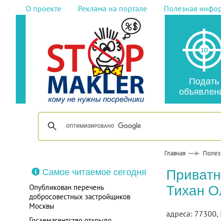
О проекте
Реклама на портале
Полезная инфо
Подать
объявлен
Главная
Полез
Самое читаемое сегодня
Приватн
Опубликован перечень
Тихан О
добросовестных застройщиков
Москвы
адреса: 77300, 
Госземагентство открыло