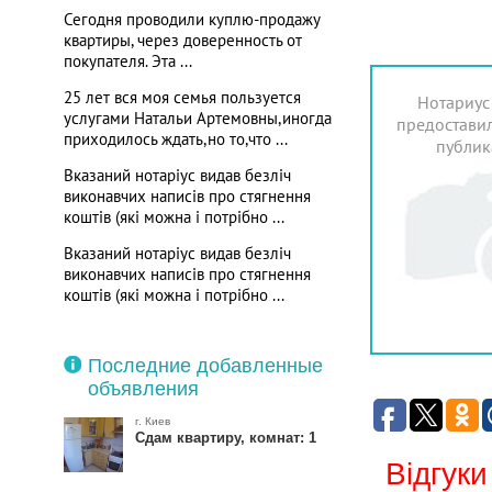
Сегодня проводили куплю-продажу
квартиры, через доверенность от
покупателя. Эта ...
25 лет вся моя семья пользуется
Нотариус
услугами Натальи Артемовны,иногда
предоставил
приходилось ждать,но то,что ...
публик
Вказаний нотаріус видав безліч
виконавчих написів про стягнення
коштів (які можна і потрібно ...
Вказаний нотаріус видав безліч
виконавчих написів про стягнення
коштів (які можна і потрібно ...
Последние добавленные
объявления
г. Киев
Сдам квартиру, комнат: 1
Відгуки