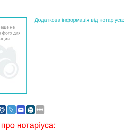
Додаткова інформація від нотаріуса:
 еще не
 фото для
ации
 про нотаріуса: