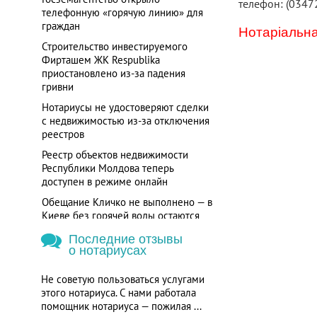
телефон: (0347
телефонную «горячую линию» для
граждан
Нотаріальна
Строительство инвестируемого
Фирташем ЖК Respublika
приостановлено из-за падения
гривни
Нотариусы не удостоверяют сделки
с недвижимостью из-за отключения
реестров
Реестр объектов недвижимости
Республики Молдова теперь
доступен в режиме онлайн
Обещание Кличко не выполнено — в
Киеве без горячей воды остаются
более 700 потребителей
Последние отзывы
о нотариусах
Не советую пользоваться услугами
этого нотариуса. С нами работала
помощник нотариуса — пожилая ...