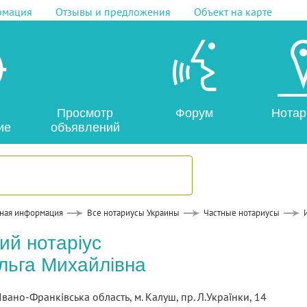
рмация
Отзывы и предложения
Объект на карте
Просмотр
Форум
Нотар
ие
объявлений
ная информация
Все нотариусы Украины
Частные нотариусы
ий нотаріус
льга Михайлівна
Івано-Франківська область, м. Калуш, пр. Л.Українки, 14