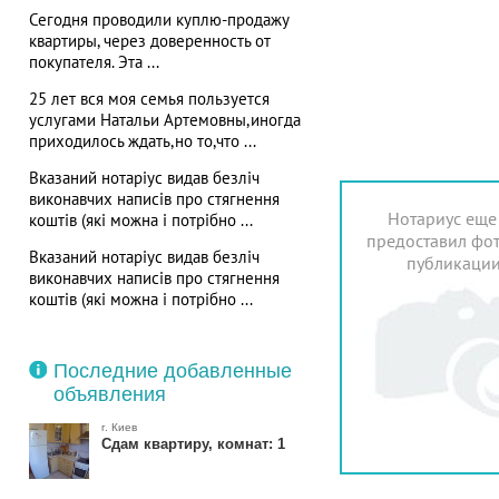
Сегодня проводили куплю-продажу
квартиры, через доверенность от
покупателя. Эта ...
25 лет вся моя семья пользуется
услугами Натальи Артемовны,иногда
приходилось ждать,но то,что ...
Вказаний нотаріус видав безліч
виконавчих написів про стягнення
Нотариус еще
коштів (які можна і потрібно ...
предоставил фот
Вказаний нотаріус видав безліч
публикаци
виконавчих написів про стягнення
коштів (які можна і потрібно ...
Последние добавленные
объявления
г. Киев
Сдам квартиру, комнат: 1