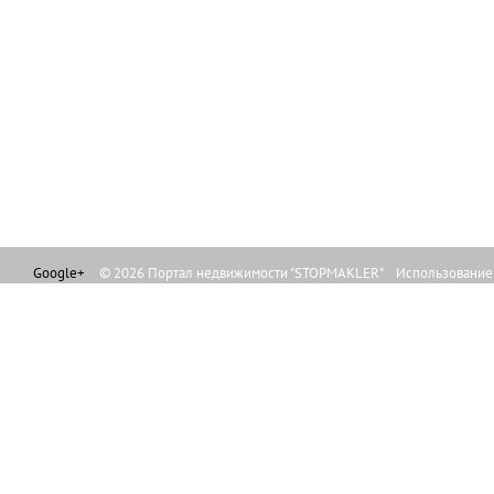
Google+
© 2026 Портал недвижимости "STOPMAKLER" Использование л