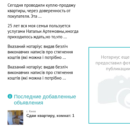
Сегодня проводили куплю-продажу
квартиры, через доверенность от
покупателя. Эта ...
25 лет вся моя семья пользуется
услугами Натальи Артемовны,иногда
приходилось ждать,но то,что ...
Вказаний нотаріус видав безліч
виконавчих написів про стягнення
Нотариус еще
коштів (які можна і потрібно ...
предоставил фот
Вказаний нотаріус видав безліч
публикаци
виконавчих написів про стягнення
коштів (які можна і потрібно ...
Последние добавленные
объявления
г. Киев
Сдам квартиру, комнат: 1