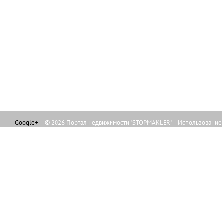
Google+
© 2026 Портал недвижимости "STOPMAKLER" Использование л