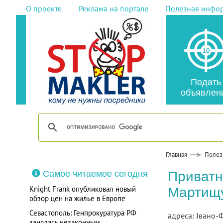
О проекте
Реклама на портале
Полезная инфо
Подать
объявлен
Главная
Полез
Самое читаемое сегодня
Приватн
Knight Frank опубликовал новый
Мартищу
обзор цен на жилье в Европе
Севастополь: Генпрокуратура РФ
адреса: Івано-Ф
занялась незаконным