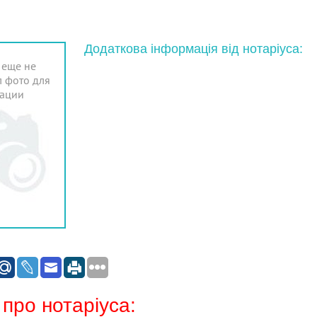
Додаткова інформація від нотаріуса:
 еще не
 фото для
ации
 про нотаріуса: