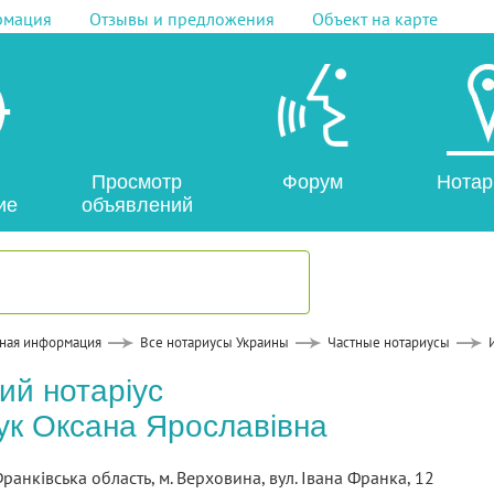
рмация
Отзывы и предложения
Объект на карте
Просмотр
Форум
Нотар
ие
объявлений
ная информация
Все нотариусы Украины
Частные нотариусы
ий нотаріус
к Оксана Ярославівна
ранківська область, м. Верховина, вул. Івана Франка, 12