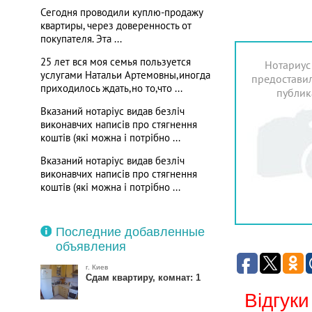
Сегодня проводили куплю-продажу
квартиры, через доверенность от
покупателя. Эта ...
25 лет вся моя семья пользуется
Нотариус
услугами Натальи Артемовны,иногда
предоставил
приходилось ждать,но то,что ...
публик
Вказаний нотаріус видав безліч
виконавчих написів про стягнення
коштів (які можна і потрібно ...
Вказаний нотаріус видав безліч
виконавчих написів про стягнення
коштів (які можна і потрібно ...
Последние добавленные
объявления
г. Киев
Сдам квартиру, комнат: 1
Відгуки