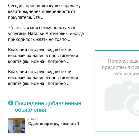
Сегодня проводили куплю-продажу
квартиры, через доверенность от
покупателя. Эта ...
25 лет вся моя семья пользуется
услугами Натальи Артемовны,иногда
приходилось ждать,но то,что ...
Вказаний нотаріус видав безліч
виконавчих написів про стягнення
Нотариус еще
коштів (які можна і потрібно ...
предоставил фот
Вказаний нотаріус видав безліч
публикаци
виконавчих написів про стягнення
коштів (які можна і потрібно ...
Последние добавленные
объявления
г. Киев
Сдам квартиру, комнат: 1