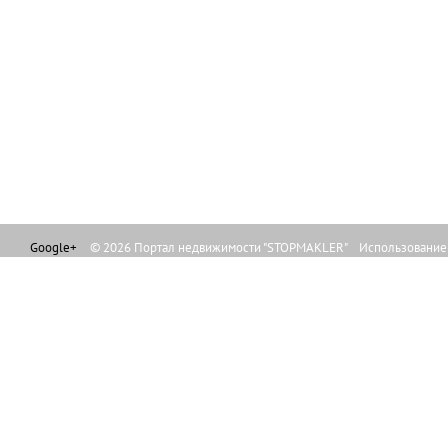
Google+
© 2026 Портал недвижимости "STOPMAKLER" Использование л