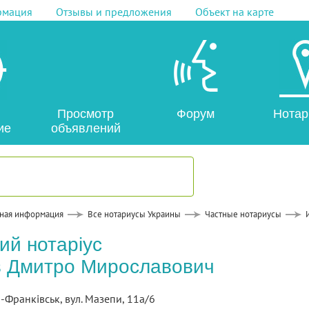
рмация
Отзывы и предложения
Объект на карте
Просмотр
Форум
Нотар
ие
объявлений
ная информация
Все нотариусы Украины
Частные нотариусы
ий нотаріус
в Дмитро Мирославович
о-Франківськ, вул. Мазепи, 11а/6