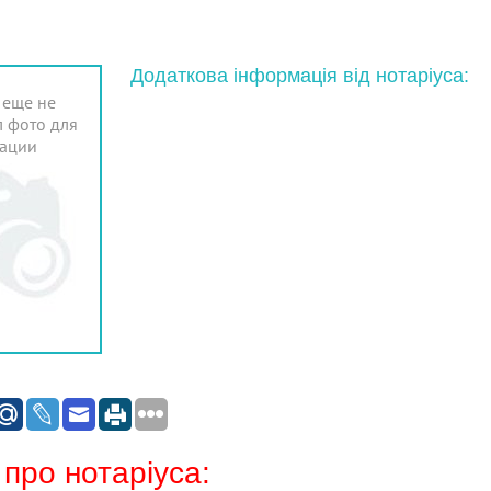
Додаткова інформація від нотаріуса:
 еще не
 фото для
ации
 про нотаріуса: