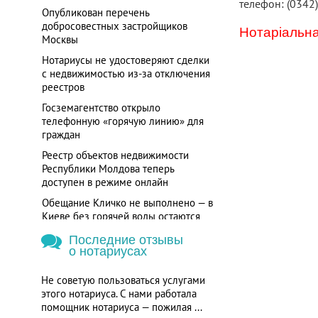
телефон: (0342
Опубликован перечень
добросовестных застройщиков
Нотаріальна
Москвы
Нотариусы не удостоверяют сделки
с недвижимостью из-за отключения
реестров
Госземагентство открыло
телефонную «горячую линию» для
граждан
Реестр объектов недвижимости
Республики Молдова теперь
доступен в режиме онлайн
Обещание Кличко не выполнено — в
Киеве без горячей воды остаются
более 700 потребителей
Последние отзывы
о нотариусах
Не советую пользоваться услугами
этого нотариуса. С нами работала
помощник нотариуса — пожилая ...