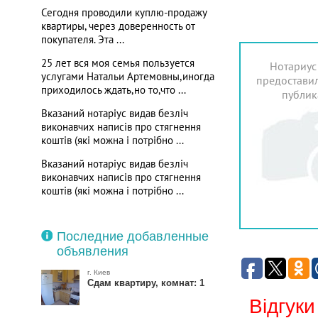
Сегодня проводили куплю-продажу
квартиры, через доверенность от
покупателя. Эта ...
25 лет вся моя семья пользуется
Нотариус
услугами Натальи Артемовны,иногда
предоставил
приходилось ждать,но то,что ...
публик
Вказаний нотаріус видав безліч
виконавчих написів про стягнення
коштів (які можна і потрібно ...
Вказаний нотаріус видав безліч
виконавчих написів про стягнення
коштів (які можна і потрібно ...
Последние добавленные
объявления
г. Киев
Сдам квартиру, комнат: 1
Відгуки