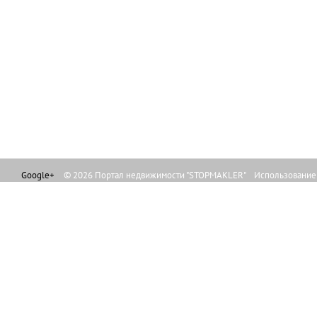
Google+
© 2026 Портал недвижимости "STOPMAKLER" Использование л