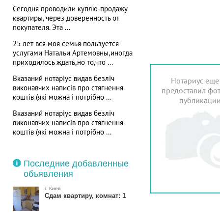
Сегодня проводили куплю-продажу
квартиры, через доверенность от
покупателя. Эта ...
25 лет вся моя семья пользуется
услугами Натальи Артемовны,иногда
приходилось ждать,но то,что ...
Вказаний нотаріус видав безліч
Нотариус еще
виконавчих написів про стягнення
предоставил фот
коштів (які можна і потрібно ...
публикаци
Вказаний нотаріус видав безліч
виконавчих написів про стягнення
коштів (які можна і потрібно ...
Последние добавленные
объявления
г. Киев
Сдам квартиру, комнат: 1