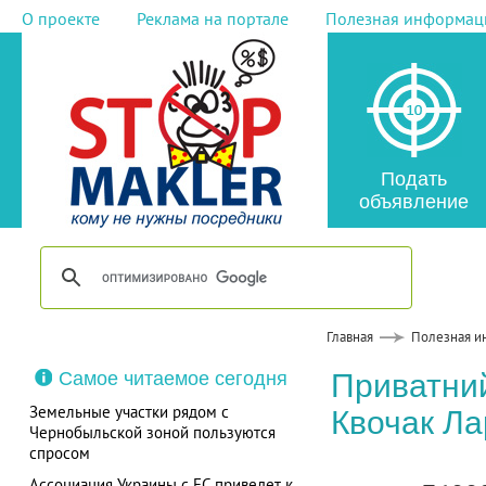
О проекте
Реклама на портале
Полезная информац
Подать
объявление
Главная
Полезная и
Самое читаемое сегодня
Приватний
Земельные участки рядом с
Квочак Ла
Чернобыльской зоной пользуются
спросом
Ассоциация Украины с ЕС приведет к