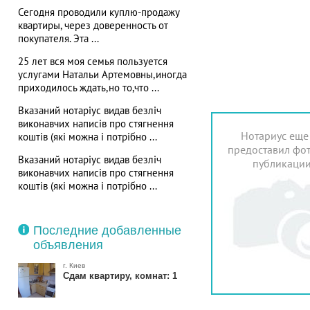
Сегодня проводили куплю-продажу
квартиры, через доверенность от
покупателя. Эта ...
25 лет вся моя семья пользуется
услугами Натальи Артемовны,иногда
приходилось ждать,но то,что ...
Вказаний нотаріус видав безліч
виконавчих написів про стягнення
Нотариус еще
коштів (які можна і потрібно ...
предоставил фот
Вказаний нотаріус видав безліч
публикаци
виконавчих написів про стягнення
коштів (які можна і потрібно ...
Последние добавленные
объявления
г. Киев
Сдам квартиру, комнат: 1