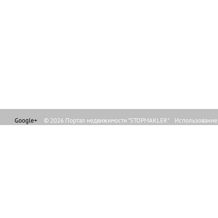
Google+
© 2026 Портал недвижимости "STOPMAKLER" Использование л