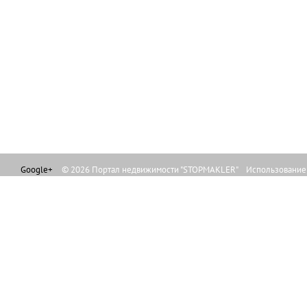
Google+
© 2026 Портал недвижимости "STOPMAKLER" Использование л