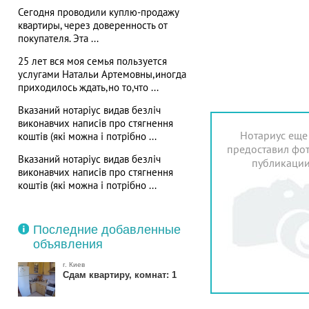
Сегодня проводили куплю-продажу
квартиры, через доверенность от
покупателя. Эта ...
25 лет вся моя семья пользуется
услугами Натальи Артемовны,иногда
приходилось ждать,но то,что ...
Вказаний нотаріус видав безліч
виконавчих написів про стягнення
Нотариус еще
коштів (які можна і потрібно ...
предоставил фот
Вказаний нотаріус видав безліч
публикаци
виконавчих написів про стягнення
коштів (які можна і потрібно ...
Последние добавленные
объявления
г. Киев
Сдам квартиру, комнат: 1