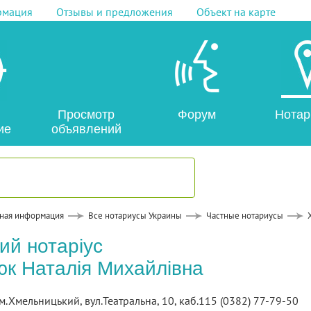
рмация
Отзывы и предложения
Объект на карте
Просмотр
Форум
Нотар
ие
объявлений
ная информация
Все нотариусы Украины
Частные нотариусы
ий нотаріус
к Наталія Михайлівна
м.Хмельницький, вул.Театральна, 10, каб.115 (0382) 77-79-50