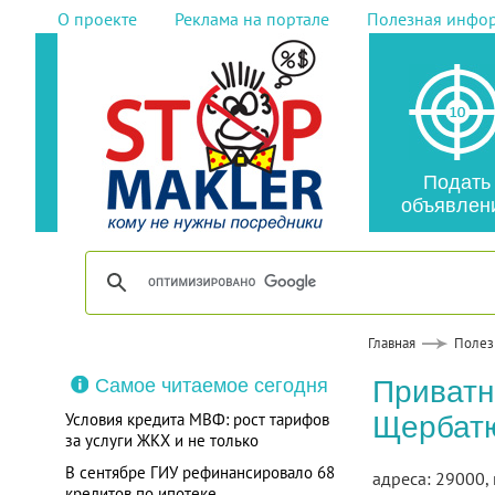
О проекте
Реклама на портале
Полезная инфо
Подать
объявлен
Главная
Полез
Самое читаемое сегодня
Приватн
Условия кредита МВФ: рост тарифов
Щербатю
за услуги ЖКХ и не только
В сентябре ГИУ рефинансировало 68
адреса: 29000, 
кредитов по ипотеке