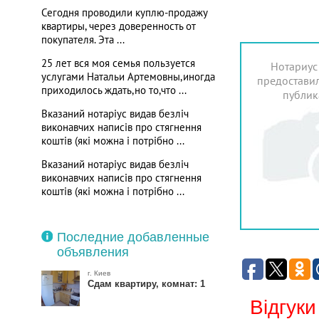
Сегодня проводили куплю-продажу
квартиры, через доверенность от
покупателя. Эта ...
25 лет вся моя семья пользуется
Нотариус
услугами Натальи Артемовны,иногда
предоставил
приходилось ждать,но то,что ...
публик
Вказаний нотаріус видав безліч
виконавчих написів про стягнення
коштів (які можна і потрібно ...
Вказаний нотаріус видав безліч
виконавчих написів про стягнення
коштів (які можна і потрібно ...
Последние добавленные
объявления
г. Киев
Сдам квартиру, комнат: 1
Відгуки