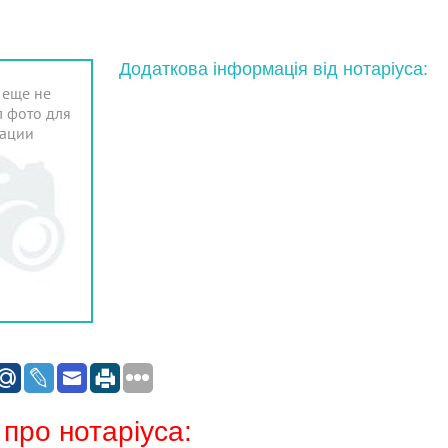
Додаткова інформація від нотаріуса:
 еще не
 фото для
ации
 про нотаріуса: