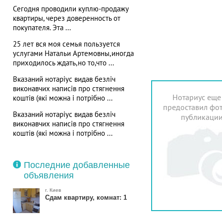
Сегодня проводили куплю-продажу
квартиры, через доверенность от
покупателя. Эта ...
25 лет вся моя семья пользуется
услугами Натальи Артемовны,иногда
приходилось ждать,но то,что ...
Вказаний нотаріус видав безліч
виконавчих написів про стягнення
Нотариус еще
коштів (які можна і потрібно ...
предоставил фот
Вказаний нотаріус видав безліч
публикаци
виконавчих написів про стягнення
коштів (які можна і потрібно ...
Последние добавленные
объявления
г. Киев
Сдам квартиру, комнат: 1