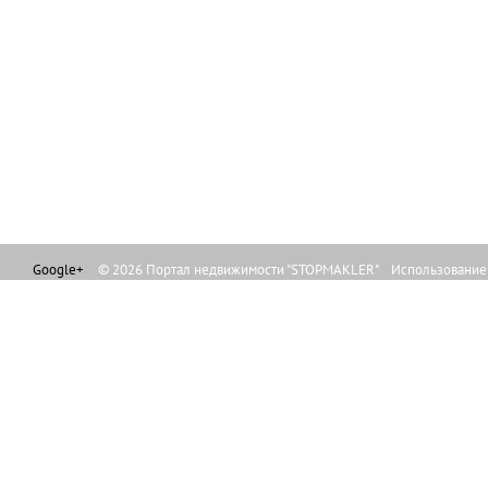
Google+
© 2026 Портал недвижимости "STOPMAKLER" Использование л