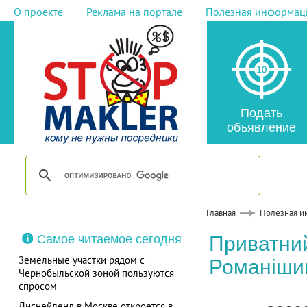
О проекте
Реклама на портале
Полезная информац
Подать
объявление
Главная
Полезная и
Самое читаемое сегодня
Приватний
Земельные участки рядом с
Романіши
Чернобыльской зоной пользуются
спросом
Диснейленд в Москве откроется в