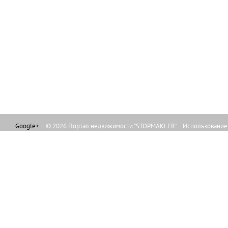
Google+
© 2026 Портал недвижимости "STOPMAKLER" Использование л