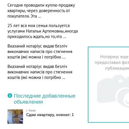
Сегодня проводили куплю-продажу
квартиры, через доверенность от
покупателя. Эта ...
25 лет вся моя семья пользуется
услугами Натальи Артемовны,иногда
приходилось ждать,но то,что ...
Вказаний нотаріус видав безліч
виконавчих написів про стягнення
Нотариус еще
коштів (які можна і потрібно ...
предоставил фот
Вказаний нотаріус видав безліч
публикаци
виконавчих написів про стягнення
коштів (які можна і потрібно ...
Последние добавленные
объявления
г. Киев
Сдам квартиру, комнат: 1