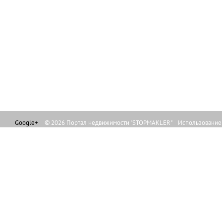
Google+
© 2026 Портал недвижимости "STOPMAKLER" Использование л