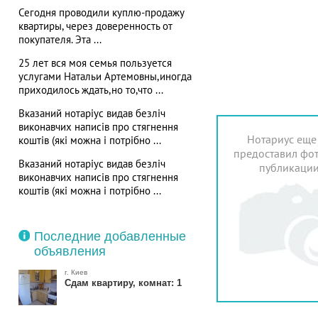
Сегодня проводили куплю-продажу
квартиры, через доверенность от
покупателя. Эта ...
25 лет вся моя семья пользуется
услугами Натальи Артемовны,иногда
приходилось ждать,но то,что ...
Вказаний нотаріус видав безліч
виконавчих написів про стягнення
Нотариус еще
коштів (які можна і потрібно ...
предоставил фот
Вказаний нотаріус видав безліч
публикаци
виконавчих написів про стягнення
коштів (які можна і потрібно ...
Последние добавленные
объявления
г. Киев
Сдам квартиру, комнат: 1